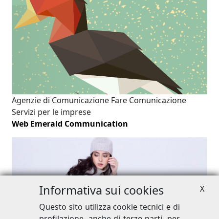
Agenzie di Comunicazione
Fare Comunicazione
Servizi per le imprese
Web Emerald Communication
Informativa sui cookies
X
Questo sito utilizza cookie tecnici e di
Fare Comunicazione
Promuovere i tuoi prodotti
profilazione, anche di terze parti, per